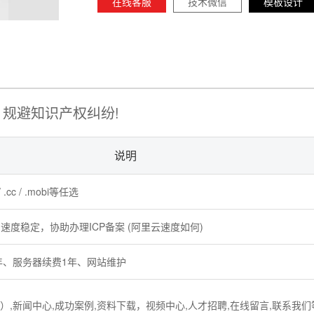
在线客服
技术微信
模板设计
规避知识产权纠纷!
说明
rg / .cc / .mobi等任选
速度稳定，协助办理ICP备案 (阿里云速度如何)
1年、服务器续费1年、网站维护
）,新闻中心,成功案例,资料下载，视频中心,人才招聘,在线留言,联系我们