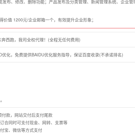
现发布、修改、删除功能；产品发布及分类管理、新闻管理系统、企业管
得价值 1200元/企业邮箱一个，有效提升企业形象；
东奔西跑，我司全权代理！(全程无任何费用)
O优化，免费提供BAIDU优化服务指导，保证百度收录(不承诺排名)
通。
预付款，网站交付后支付尾款
签订合同时可支付现金、网转、支票等
支付宝、微信等方式支付