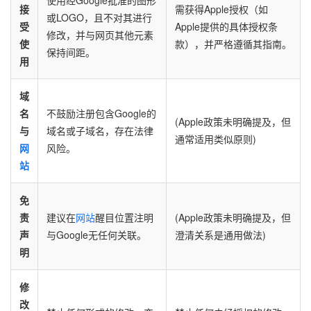
接
需获得Apple授权（如
或LOGO，且不对其进行
受
Apple提供的具体授权条
修改，并与网页其他元素
使
款），并严格遵循其指南。
保持间距。
用
域
名
不鼓励注册包含Google的
(Apple政策未明确提及，但
与
域名或子域名，存在法律
通常适用类似原则)
网
风险。
站
免
责
建议在
网站
醒目位置注明
(Apple政策未明确提及，但
声
与Google无任何关联。
澄清关系是通用做法)
明
修
改