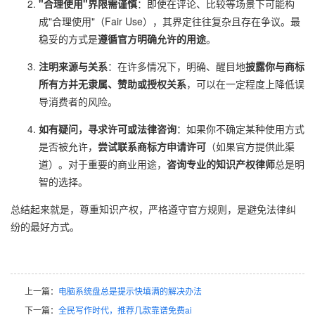
"合理使用"界限需谨慎
：即使在评论、比较等场景下可能构
成"合理使用"（Fair Use），其界定往往复杂且存在争议。最
稳妥的方式是
遵循官方明确允许的用途
。
注明来源与关系
：在许多情况下，明确、醒目地
披露你与商标
所有方并无隶属、赞助或授权关系
，可以在一定程度上降低误
导消费者的风险。
如有疑问，寻求许可或法律咨询
：如果你不确定某种使用方式
是否被允许，
尝试联系商标方申请许可
（如果官方提供此渠
道）。对于重要的商业用途，
咨询专业的知识产权律师
总是明
智的选择。
总结起来就是，尊重知识产权，严格遵守官方规则，是避免法律纠
纷的最好方式。
上一篇：
电脑系统盘总是提示快填满的解决办法
下一篇：
全民写作时代，推荐几款靠谱免费ai