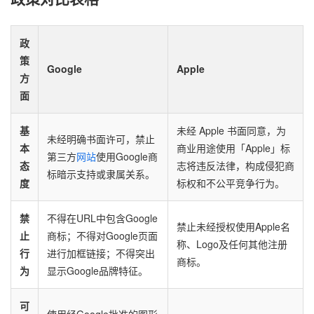
政
策
Google
Apple
方
面
基
未经 Apple 书面同意，为
未经明确书面许可，禁止
本
商业用途使用「Apple」标
第三方
网站
使用Google商
态
志将违反法律，构成侵犯商
标暗示支持或隶属关系。
度
标权和不公平竞争行为。
禁
不得在URL中包含Google
禁止未经授权使用Apple名
止
商标；不得对Google页面
称、Logo及任何其他注册
行
进行加框链接；不得突出
商标。
为
显示Google品牌特征。
可
使用经Google批准的图形