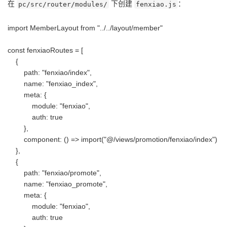
在
下创建
：
pc/src/router/modules/
fenxiao.js
import MemberLayout from "../../layout/member"
const fenxiaoRoutes = [
{
path: "fenxiao/index",
name: "fenxiao_index",
meta: {
module: "fenxiao",
auth: true
},
component: () => import("@/views/promotion/fenxiao/index")
},
{
path: "fenxiao/promote",
name: "fenxiao_promote",
meta: {
module: "fenxiao",
auth: true