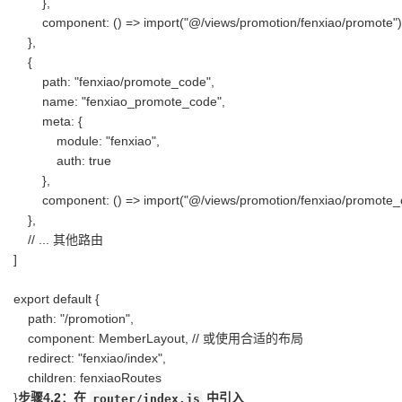
},
component: () => import("@/views/promotion/fenxiao/promote")
},
{
path: "fenxiao/promote_code",
name: "fenxiao_promote_code",
meta: {
module: "fenxiao",
auth: true
},
component: () => import("@/views/promotion/fenxiao/promote_
},
// ... 其他路由
]
export default {
path: "/promotion",
component: MemberLayout, // 或使用合适的布局
redirect: "fenxiao/index",
children: fenxiaoRoutes
}
步骤4.2：在
中引入
router/index.js