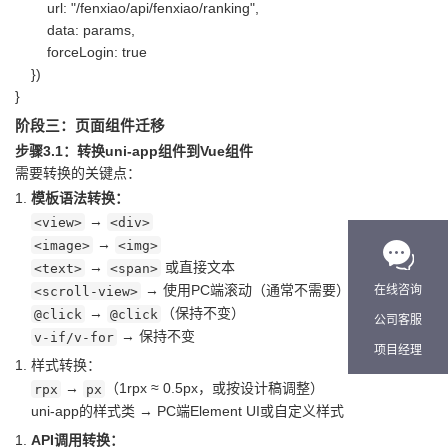
url: "/fenxiao/api/fenxiao/ranking",
data: params,
forceLogin: true
})
}
阶段三：页面组件迁移
步骤3.1：转换uni-app组件到Vue组件
需要转换的关键点：
模板语法转换：
→
<view>
<div>
→
<image>
<img>
→
或直接文本
<text>
<span>
在线咨询
→ 使用PC端滚动（通常不需要）
<scroll-view>
→
（保持不变）
@click
@click
公司客服
→ 保持不变
v-if/v-for
项目经理
样式转换：
→
（1rpx ≈ 0.5px，或按设计稿调整）
rpx
px
uni-app的样式类 → PC端Element UI或自定义样式
API调用转换：