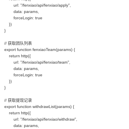
url: "/fenxiao/api/fenxiao/apply",
data: params,
forceLogin: true
})
}
// 获取团队列表
export function fenxiaoTeam(params) {
return http({
url: "/fenxiao/api/fenxiao/team",
data: params,
forceLogin: true
})
}
// 获取提现记录
export function withdrawList(params) {
return http({
url: "/fenxiao/api/fenxiao/withdraw",
data: params,