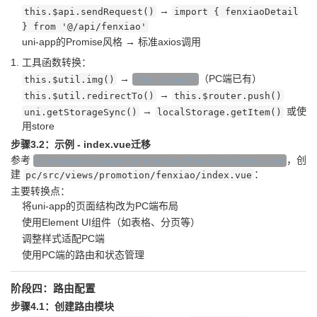
→
this.$api.sendRequest()
import { fenxiaoDetail
} from '@/api/fenxiao'
uni-app的Promise风格 → 标准axios调用
工具函数转换：
→
（PC端已有）
this.$util.img()
this.$img()
→
this.$util.redirectTo()
this.$router.push()
→
或使
uni.getStorageSync()
localStorage.getItem()
用store
步骤3.2：示例 - index.vue迁移
参考
，创
niushopuni/pages_promotion/fenxiao/index.vue
建
：
pc/src/views/promotion/fenxiao/index.vue
主要转换点：
将uni-app的页面结构改为PC端布局
使用Element UI组件（如表格、分页等）
调整样式适配PC端
使用PC端的路由和状态管理
阶段四：路由配置
步骤4.1：创建路由模块