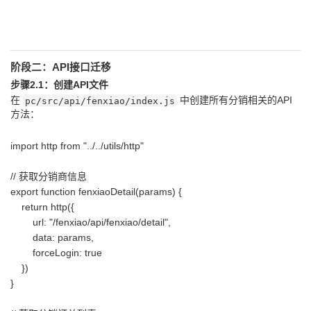
阶段二：API接口迁移
步骤2.1：创建API文件
在
中创建所有分销相关的API
pc/src/api/fenxiao/index.js
方法：
import http from "../../utils/http"
// 获取分销商信息
export function fenxiaoDetail(params) {
return http({
url: "/fenxiao/api/fenxiao/detail",
data: params,
forceLogin: true
})
}