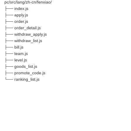
pc/src/lang/zh-cn/fenxiao/
├── index.js
├── apply.js
├── order.js
├── order_detail.js
├── withdraw_apply.js
├── withdraw_list.js
├── bill.js
├── team.js
├── level.js
├── goods_list.js
├── promote_code.js
└── ranking_list.js