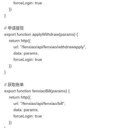
forceLogin: true
})
}
// 申请提现
export function applyWithdraw(params) {
return http({
url: "/fenxiao/api/fenxiao/withdrawapply",
data: params,
forceLogin: true
})
}
// 获取账单
export function fenxiaoBill(params) {
return http({
url: "/fenxiao/api/fenxiao/bill",
data: params,
forceLogin: true
})