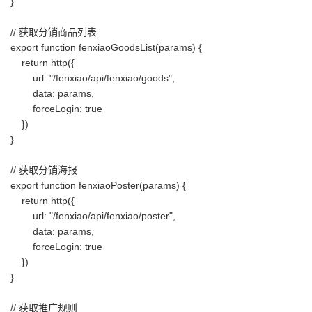
}
// 获取分销商品列表
export function fenxiaoGoodsList(params) {
return http({
url: "/fenxiao/api/fenxiao/goods",
data: params,
forceLogin: true
})
}
// 获取分销海报
export function fenxiaoPoster(params) {
return http({
url: "/fenxiao/api/fenxiao/poster",
data: params,
forceLogin: true
})
}
// 获取推广规则