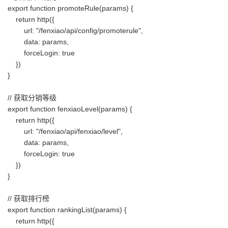
export function promoteRule(params) {
return http({
url: "/fenxiao/api/config/promoterule",
data: params,
forceLogin: true
})
}
// 获取分销等级
export function fenxiaoLevel(params) {
return http({
url: "/fenxiao/api/fenxiao/level",
data: params,
forceLogin: true
})
}
// 获取排行榜
export function rankingList(params) {
return http({