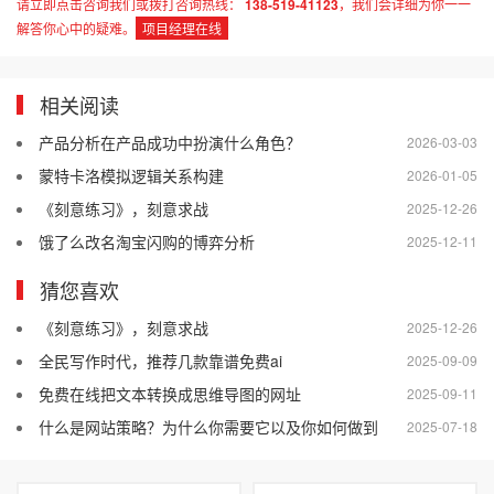
请立即点击咨询我们或拨打咨询热线：
138-519-41123
，我们会详细为你一一
解答你心中的疑难。
项目经理在线
相关阅读
产品分析在产品成功中扮演什么角色？
2026-03-03
蒙特卡洛模拟逻辑关系构建
2026-01-05
《刻意练习》，刻意求战
2025-12-26
饿了么改名淘宝闪购的博弈分析
2025-12-11
猜您喜欢
《刻意练习》，刻意求战
2025-12-26
全民写作时代，推荐几款靠谱免费ai
2025-09-09
免费在线把文本转换成思维导图的网址
2025-09-11
什么是网站策略？为什么你需要它以及你如何做到
2025-07-18