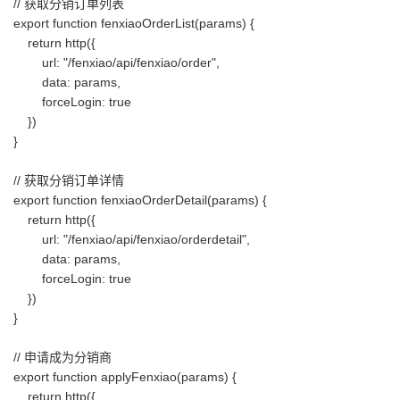
// 获取分销订单列表
export function fenxiaoOrderList(params) {
return http({
url: "/fenxiao/api/fenxiao/order",
data: params,
forceLogin: true
})
}
// 获取分销订单详情
export function fenxiaoOrderDetail(params) {
return http({
url: "/fenxiao/api/fenxiao/orderdetail",
data: params,
forceLogin: true
})
}
// 申请成为分销商
export function applyFenxiao(params) {
return http({